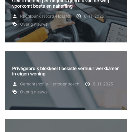
Gelijk melden per ongeluk gebruik van de weg
voorkomt boete en naheffing
Rechtbank Noord-Holland
6-11-2025
Overig nieuws
Privégebruik blokkeert belaste verhuur werkkamer
in eigen woning
Gerechtshof 's-Hertogenbosch
6-11-2025
Overig nieuws