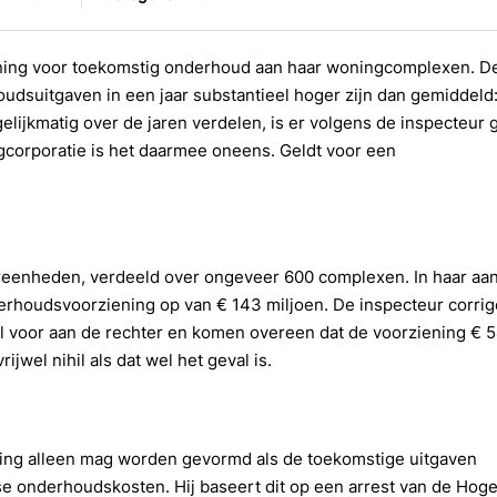
ening voor toekomstig onderhoud aan haar woningcomplexen. D
houdsuitgaven in een jaar substantieel hoger zijn dan gemiddeld:
elijkmatig over de jaren verdelen, is er volgens de inspecteur
gcorporatie is het daarmee oneens. Geldt voor een
reenheden, verdeeld over ongeveer 600 complexen. In haar aan
rhoudsvoorziening op van € 143 miljoen. De inspecteur corrig
il voor aan de rechter en komen overeen dat de voorziening € 
ijwel nihil als dat wel het geval is.
ning alleen mag worden gevormd als de toekomstige uitgaven
kse onderhoudskosten. Hij baseert dit op een arrest van de Hog