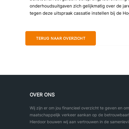
onderhoudsuitgaven zich gelijkmatig over de ja
tegen deze uitspraak cassatie instellen bij de H
TERUG NAAR OVERZICHT
OVER ONS
Wij zijn er om jou financieel overzicht te geven en o
maatschappelijk verkeer aankan op de betrouwbaarh
Hierdoor bouwen wij aan vertrouwen in de samenlevi