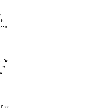
e
 het
 geen
gifte
eert
54
e Raad