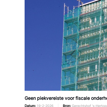
Geen piekvereiste voor fiscale onder
Datum
19-2-2026
Bron
Gerechtshof 's-Herto