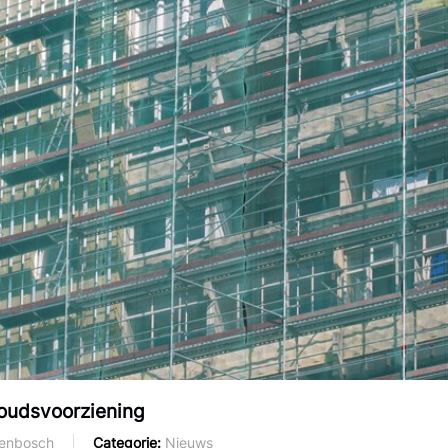
houdsvoorziening
genbosch
Categorie
Nieuws