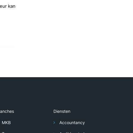
eur kan
ranches
Diensten
MKB
Accountancy