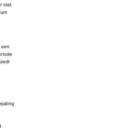
r niet
rium
g een
eriode
biedt
epaling
t