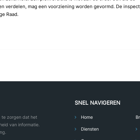
ren verdelen, mag een voorziening worden gevormd. De inspect
oge Raad.
SNEL NAVIGEREN
m te zorgen dat het
Home
B
eid van informatie.
Diensten
ng.