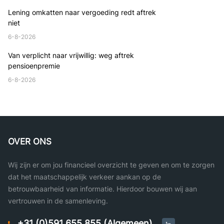
Lening omkatten naar vergoeding redt aftrek
niet
6-8-2026
Van verplicht naar vrijwillig: weg aftrek
pensioenpremie
6-8-2026
OVER ONS
Wij zijn er om jou financieel overzicht te geven en om te zorgen
dat het maatschappelijk verkeer aankan op de
betrouwbaarheid van informatie. Hierdoor bouwen wij aan
vertrouwen in de samenleving.
+31 (0)591 655 855 (Algemeen)