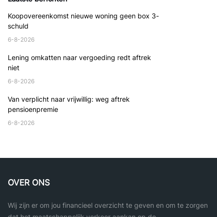
Koopovereenkomst nieuwe woning geen box 3-
schuld
6-8-2026
Lening omkatten naar vergoeding redt aftrek
niet
6-8-2026
Van verplicht naar vrijwillig: weg aftrek
pensioenpremie
6-8-2026
OVER ONS
Wij zijn er om jou financieel overzicht te geven en om te zorgen
dat het maatschappelijk verkeer aankan op de