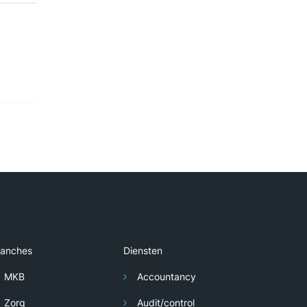
ranches
Diensten
MKB
Accountancy
Zorg
Audit/control