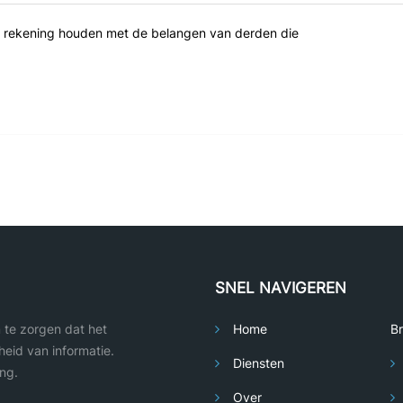
oet rekening houden met de belangen van derden die
SNEL NAVIGEREN
m te zorgen dat het
Home
B
eid van informatie.
Diensten
ng.
Over