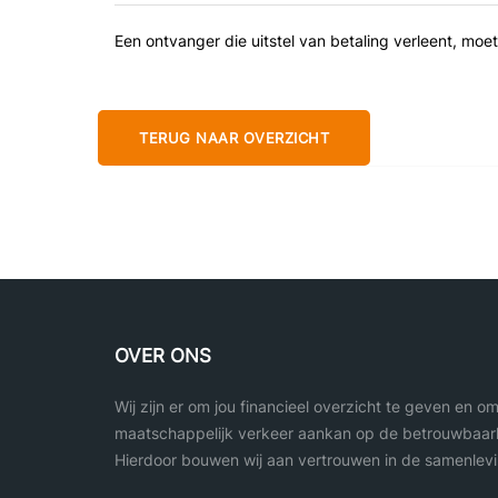
Een ontvanger die uitstel van betaling verleent, m
TERUG NAAR OVERZICHT
OVER ONS
Wij zijn er om jou financieel overzicht te geven en o
maatschappelijk verkeer aankan op de betrouwbaarh
Hierdoor bouwen wij aan vertrouwen in de samenlevi