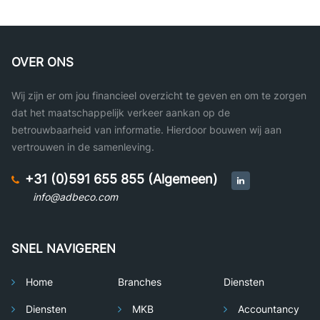
OVER ONS
Wij zijn er om jou financieel overzicht te geven en om te zorgen
dat het maatschappelijk verkeer aankan op de
betrouwbaarheid van informatie. Hierdoor bouwen wij aan
vertrouwen in de samenleving.
+31 (0)591 655 855 (Algemeen)
info@adbeco.com
SNEL NAVIGEREN
Home
Branches
Diensten
Diensten
MKB
Accountancy