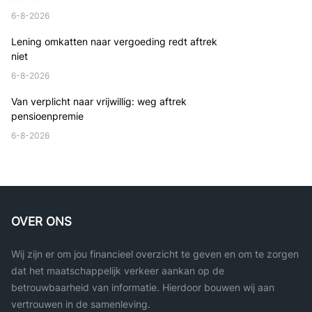
6-8-2026
Lening omkatten naar vergoeding redt aftrek
niet
6-8-2026
Van verplicht naar vrijwillig: weg aftrek
pensioenpremie
6-8-2026
OVER ONS
Wij zijn er om jou financieel overzicht te geven en om te zorgen
dat het maatschappelijk verkeer aankan op de
betrouwbaarheid van informatie. Hierdoor bouwen wij aan
vertrouwen in de samenleving.