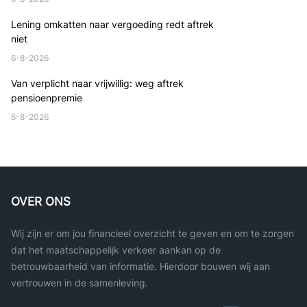
Lening omkatten naar vergoeding redt aftrek
niet
6-8-2026
Van verplicht naar vrijwillig: weg aftrek
pensioenpremie
6-8-2026
OVER ONS
Wij zijn er om jou financieel overzicht te geven en om te zorgen
dat het maatschappelijk verkeer aankan op de
betrouwbaarheid van informatie. Hierdoor bouwen wij aan
vertrouwen in de samenleving.