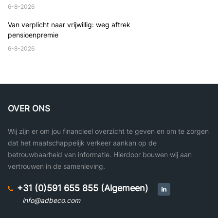
6-8-2026
Van verplicht naar vrijwillig: weg aftrek
pensioenpremie
6-8-2026
OVER ONS
Wij zijn er om jou financieel overzicht te geven en om te zorgen
dat het maatschappelijk verkeer aankan op de
betrouwbaarheid van informatie. Hierdoor bouwen wij aan
vertrouwen in de samenleving.
+31 (0)591 655 855 (Algemeen)
info@adbeco.com